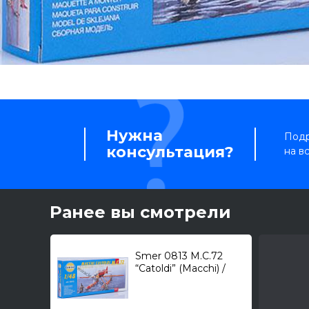
Нужна
Подр
консультация?
на в
Ранее вы смотрели
Smer 0813 M.C.72
“Catoldi” (Macchi) /
гоночный
гидросамолет/ 1/48