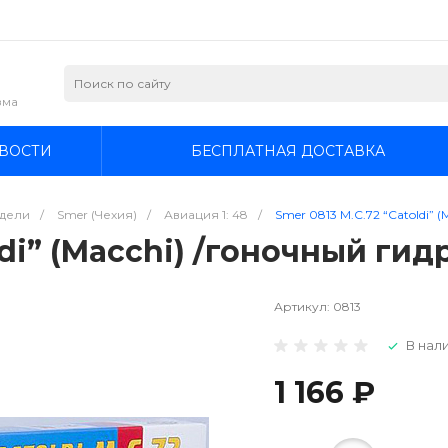
зма
ВОСТИ
БЕСПЛАТНАЯ ДОСТАВКА
дели
/
Smer (Чехия)
/
Авиация 1: 48
/
Smer 0813 M.C.72 “Catoldi” 
ldi” (Macchi) /гоночный гид
Артикул:
0813
В нали
1 166 ₽