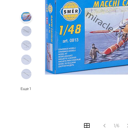
Еще
1
1/6