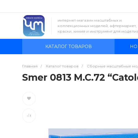
интернет-магазин масштабных и
коллекционных моделей, афтермаркет,
краски, химия и инструмент для модели
КАТАЛОГ ТОВАРОВ
НО
Главная
/
Каталог товаров
/
Сборные масштабные мо
Smer 0813 M.C.72 “Cato