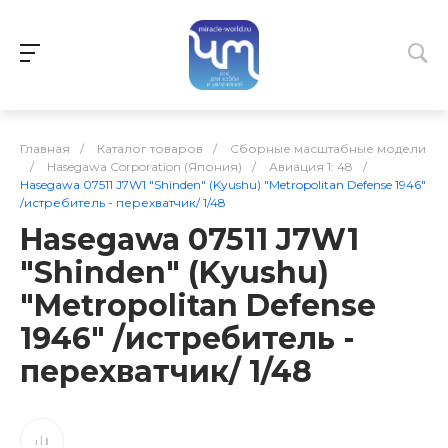
Главная
/
Каталог товаров
/
Сборные масштабные модели
/
Hasegawa Corporation (Япония)
/
Авиация 1: 48
/
Hasegawa 07511 J7W1 "Shinden" (Kyushu) "Metropolitan Defense 1946"
/истребитель - перехватчик/ 1/48
Hasegawa 07511 J7W1
"Shinden" (Kyushu)
"Metropolitan Defense
1946" /истребитель -
перехватчик/ 1/48