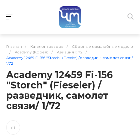
Главная
/
Каталог товаров
/
Сборные масштабные модели
/
Academy (Корея)
/
Авиация 1: 72
/
Academy 12459 Fi-156 "Storch" (Fieseler) /разведчик, самолет связи/
1/72
Academy 12459 Fi-156
"Storch" (Fieseler) /
разведчик, самолет
связи/ 1/72