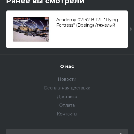
Ранее вы смотрели
Academy 02142 B-17F "Flying
Fortress" (Boeing) /тяжелый
бомбардировщик/ 1/72
О нас
Новости
Бесплатная доставка
Доставка
Оплата
Контакты