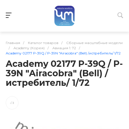
Главная
/
Каталог товаров
/
Сборные масштабные модели
/
Academy (Корея)
/
Авиация 1: 72
/
Academy 02177 P-39Q / P-39N "Airacobra" (Bell) /истребитель/ 1/72
Academy 02177 P-39Q / P-
39N "Airacobra" (Bell) /
истребитель/ 1/72