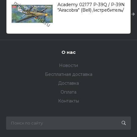
Academy 02177 P-39Q / P-39N
"Airacobra" (Bell) /истребитель/
1/72
О нас
Новости
Бесплатная доставка
Доставка
Оплата
Контакты