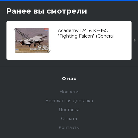
Ранее вы смотрели
Academy 12418 KF-16C
"Fighting Falcon" (General
Dynamics) "R.O.K. Air Force" /
истребитель/ 1/7
О нас
Новости
Бесплатная доставка
Доставка
Оплата
Контакты