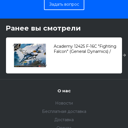
Задать вопрос
Ранее вы смотрели
Academy 12425 F-16C "Fighting
Falcon" (General Dynamics) /
многоцелевой истребитель/
1/72
О нас
Новости
Бесплатная доставка
Доставка