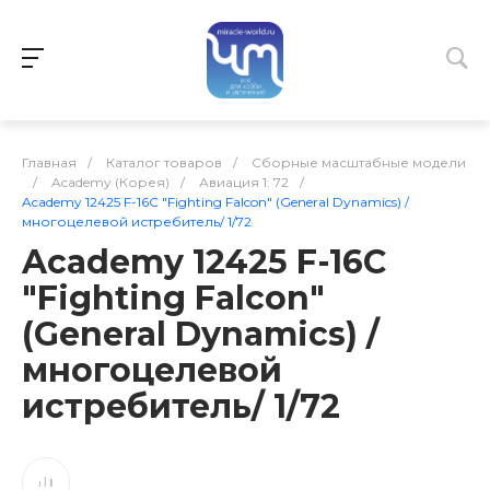
Главная
/
Каталог товаров
/
Сборные масштабные модели
/
Academy (Корея)
/
Авиация 1: 72
/
Academy 12425 F-16C "Fighting Falcon" (General Dynamics) /
многоцелевой истребитель/ 1/72
Academy 12425 F-16C
"Fighting Falcon"
(General Dynamics) /
многоцелевой
истребитель/ 1/72