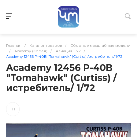
Главная
/
Каталог товаров
/
Сборные масштабные модели
/
Academy (Корея)
/
Авиация 1: 72
/
Academy 12456 P-40B "Tomahawk" (Curtiss) /истребитель/ 1/72
Academy 12456 P-40B
"Tomahawk" (Curtiss) /
истребитель/ 1/72