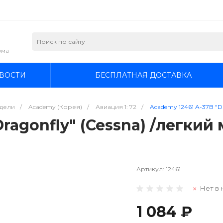
зма
ВОСТИ
БЕСПЛАТНАЯ ДОСТАВКА
дели
/
Academy (Корея)
/
Авиация 1: 72
/
Academy 12461 A-37B "D
Dragonfly" (Cessna) /легки
Артикул:
12461
Нет в 
1 084 ₽