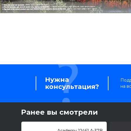
Нужна
Подр
консультация?
на в
Ранее вы смотрели
Academy 12461 A-37B