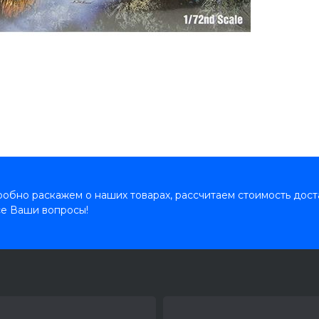
обно раскажем о наших товарах, рассчитаем стоимость дост
се Ваши вопросы!