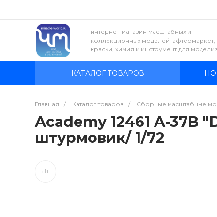
интернет-магазин масштабных и
коллекционных моделей, афтермаркет,
краски, химия и инструмент для модели
КАТАЛОГ ТОВАРОВ
НО
Главная
/
Каталог товаров
/
Сборные масштабные мо
Academy 12461 A-37B "
штурмовик/ 1/72