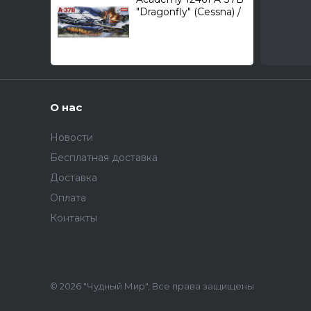
"Dragonfly" (Cessna) /
легкий многоцелевой
штурмовик/ 1/72
О нас
Новости
Бесплатная доставка
Доставка
Оплата
Контакты
© 2026 "Чудный Мир", Все права защищены