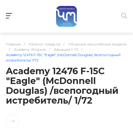
Главная
/
Каталог товаров
/
Сборные масштабные модели
/
Academy (Корея)
/
Авиация 1: 72
/
Academy 12476 F-15C "Eagle" (McDonnell Douglas) /всепогодный
истребитель/ 1/72
Academy 12476 F-15C
"Eagle" (McDonnell
Douglas) /всепогодный
истребитель/ 1/72