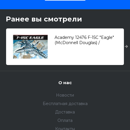
Ранее вы смотрели
Academy 12476 F-15C "Eagle"
(McDonnell Douglas) /
всепогодный истребитель/ 1/72
О нас
Новости
Бесплатная доставка
Доставка
Оплата
Контакты