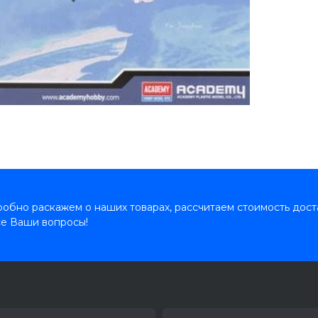
обно раскажем о наших товарах, рассчитаем стоимость дост
се Ваши вопросы!