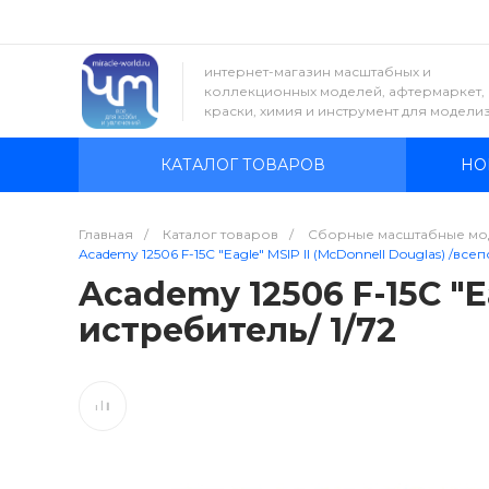
интернет-магазин масштабных и
коллекционных моделей, афтермаркет,
краски, химия и инструмент для модели
КАТАЛОГ ТОВАРОВ
НО
Главная
/
Каталог товаров
/
Сборные масштабные мо
Academy 12506 F-15C "Eagle" MSIP II (McDonnell Douglas) /вс
Academy 12506 F-15C "E
истребитель/ 1/72