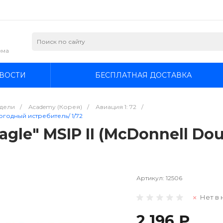
зма
ВОСТИ
БЕСПЛАТНАЯ ДОСТАВКА
дели
/
Academy (Корея)
/
Авиация 1: 72
/
епогодный истребитель/ 1/72
agle" MSIP II (McDonnell Do
Артикул:
12506
Нет в 
2 196 ₽