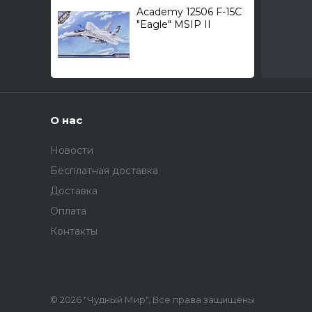
Academy 12506 F-15C
"Eagle" MSIP II
(McDonnell Douglas) /
всепогодный
истребитель/ 1/72
О нас
Новости
Бесплатная доставка
Доставка
Оплата
Контакты
© 2026 "Чудный Мир", Все права защищены