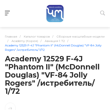
Главная
/
Каталог товаров
/
Сборные масштабные модели
/
Academy (Корея)
/
Авиация 1: 72
/
Academy 12529 F-4J "Phantom II" (McDonnell Douglas) "VF-84 Jolly
Rogers" /истребитель/ 1/72
Academy 12529 F-4J
"Phantom II" (McDonnell
Douglas) "VF-84 Jolly
Rogers" /истребитель/
1/72