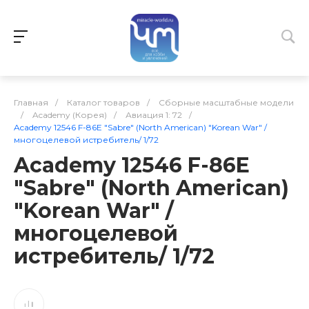
Главная
/
Каталог товаров
/
Сборные масштабные модели
/
Academy (Корея)
/
Авиация 1: 72
/
Academy 12546 F-86E "Sabre" (North American) "Korean War" /
многоцелевой истребитель/ 1/72
Academy 12546 F-86E
"Sabre" (North American)
"Korean War" /
многоцелевой
истребитель/ 1/72