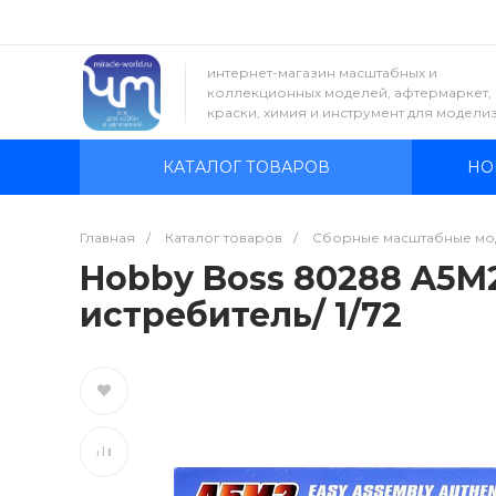
интернет-магазин масштабных и
коллекционных моделей, афтермаркет,
краски, химия и инструмент для модели
КАТАЛОГ ТОВАРОВ
НО
Главная
/
Каталог товаров
/
Сборные масштабные мо
Hobby Boss 80288 A5M2
истребитель/ 1/72