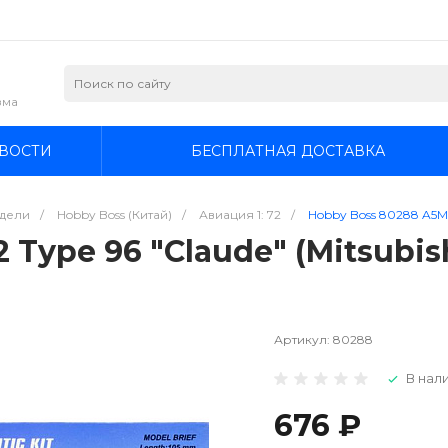
зма
ВОСТИ
БЕСПЛАТНАЯ ДОСТАВКА
дели
/
Hobby Boss (Китай)
/
Авиация 1: 72
/
Hobby Boss 80288 A5M2 
 Type 96 "Claude" (Mitsubis
Артикул:
80288
В нали
676 ₽