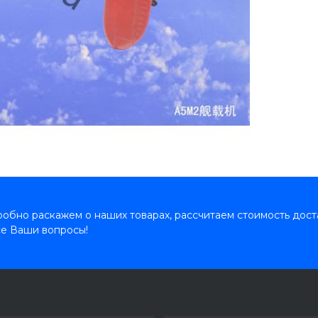
обно раскажем о наших товарах, рассчитаем стоимость дост
се Ваши вопросы!