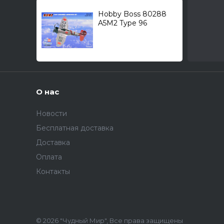
Hobby Boss 80288
A5M2 Type 96
"Claude" (Mitsubishi) /
палубный
истребитель/ 1/72
О нас
Новости
Бесплатная доставка
Доставка
Оплата
Контакты
© 2026 "Чудный Мир", Все права защищены