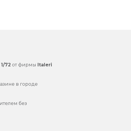
е
1/72
от фирмы
Italeri
азине в городе
ителем без