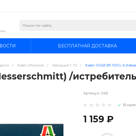
зма
ВОСТИ
БЕСПЛАТНАЯ ДОСТАВКА
дели
/
Italeri (Италия)
/
Авиация 1: 72
/
Italeri 0063 Bf-109G-6 (Mes
(Messerschmitt) /истребитель
Артикул:
063
В нали
1 159 ₽