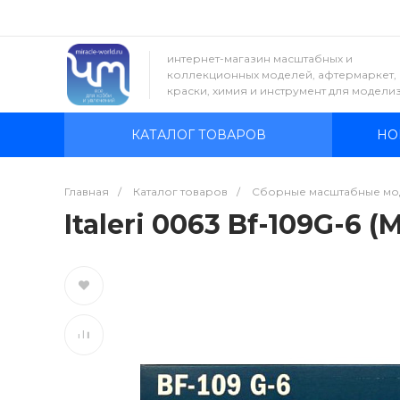
интернет-магазин масштабных и
коллекционных моделей, афтермаркет,
краски, химия и инструмент для модели
КАТАЛОГ ТОВАРОВ
НО
Главная
/
Каталог товаров
/
Сборные масштабные мо
Italeri 0063 Bf-109G-6 