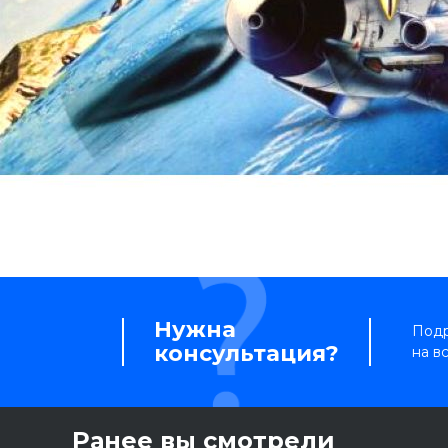
Нужна
Подр
консультация?
на в
Ранее вы смотрели