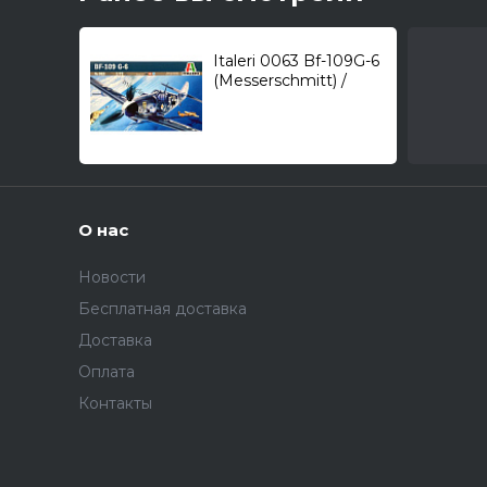
Italeri 0063 Bf-109G-6
(Messerschmitt) /
истребитель/ 1/72
О нас
Новости
Бесплатная доставка
Доставка
Оплата
Контакты