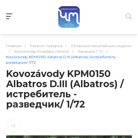
Главная
/
Каталог товаров
/
Сборные масштабные модели
/
Kovozávody Prostějov (Чехия)
/
Авиация 1: 72
/
Kovozávody KPM0150 Albatros D.III (Albatros) /истребитель -
разведчик/ 1/72
Kovozávody KPM0150
Albatros D.III (Albatros) /
истребитель -
разведчик/ 1/72