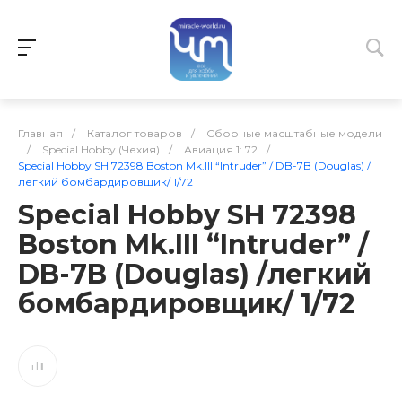
Главная
/
Каталог товаров
/
Сборные масштабные модели
/
Special Hobby (Чехия)
/
Авиация 1: 72
/
Special Hobby SH 72398 Boston Mk.III “Intruder” / DB-7B (Douglas) /
легкий бомбардировщик/ 1/72
Special Hobby SH 72398
Boston Mk.III “Intruder” /
DB-7B (Douglas) /легкий
бомбардировщик/ 1/72