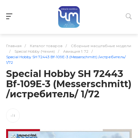
Главная
/
Каталог товаров
/
Сборные масштабные модели
/
Special Hobby (Чехия)
/
Авиация 1: 72
/
Special Hobby SH 72443 Bf-109E-3 (Messerschmitt) /истребитель/
1/72
Special Hobby SH 72443
Bf-109E-3 (Messerschmitt)
/истребитель/ 1/72