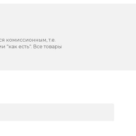
ся комиссионным, т.е.
 "как есть". Все товары