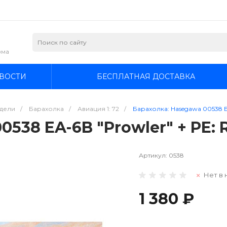
зма
ВОСТИ
БЕСПЛАТНАЯ ДОСТАВКА
дели
/
Барахолка
/
Авиация 1: 72
/
Барахолка: Hasegawa 00538 EA-
538 EA-6B "Prowler" + PE: R
Артикул:
0538
Нет в 
1 380 ₽