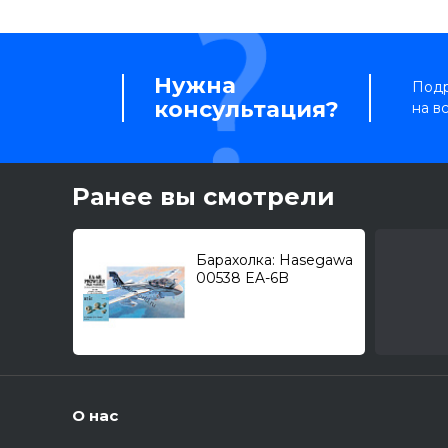
Нужна
Подр
консультация?
на в
Ранее вы смотрели
Барахолка: Hasegawa
00538 EA-6B
"Prowler" + PE: Res-kit
RS72-0001 1/72
О нас