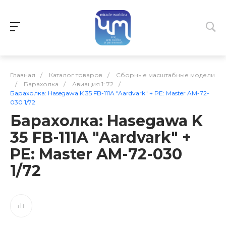
Главная
/
Каталог товаров
/
Сборные масштабные модели
/
Барахолка
/
Авиация 1: 72
/
Барахолка: Hasegawa K 35 FB-111A "Aardvark" + PE: Master AM-72-
030 1/72
Барахолка: Hasegawa K
35 FB-111A "Aardvark" +
PE: Master AM-72-030
1/72