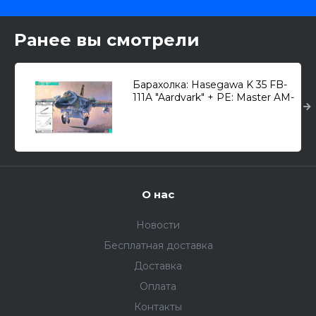
Ранее вы смотрели
Барахолка: Hasegawa K 35 FB-
111A "Aardvark" + PE: Master AM-
72-030 1/72
О нас
Новости
Бесплатная доставка
Доставка
Оплата
Контакты