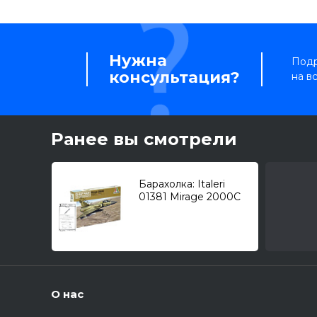
Нужна
Подр
консультация?
на в
Ранее вы смотрели
Барахолка: Italeri
01381 Mirage 2000C
+PE: Master AM-72-
023 1/72
О нас