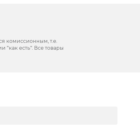
ся комиссионным, т.е.
 "как есть". Все товары