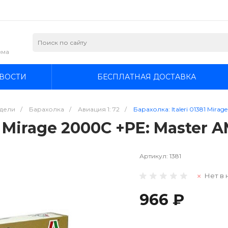
зма
ВОСТИ
БЕСПЛАТНАЯ ДОСТАВКА
дели
/
Барахолка
/
Авиация 1: 72
/
Барахолка: Italeri 01381 Mira
1 Mirage 2000C +PE: Master A
Артикул:
1381
Нет в 
966 ₽