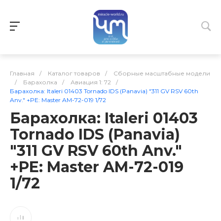
Главная
/
Каталог товаров
/
Сборные масштабные модели
/
Барахолка
/
Авиация 1: 72
/
Барахолка: Italeri 01403 Tornado IDS (Panavia) "311 GV RSV 60th
Anv." +PE: Master AM-72-019 1/72
Барахолка: Italeri 01403
Tornado IDS (Panavia)
"311 GV RSV 60th Anv."
+PE: Master AM-72-019
1/72