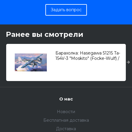
Задать вопрос
Ранее вы смотрели
Барахолка: Hasegawa 51215 Ta-
154V-3 "Moskito" (Focke-Wulf) /
ночной истребитель/ 1/72
О нас
Новости
Бесплатная доставка
Доставка