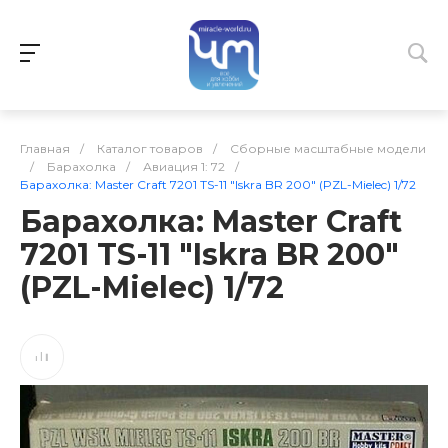
Главная
/
Каталог товаров
/
Сборные масштабные модели
/
Барахолка
/
Авиация 1: 72
/
Барахолка: Master Craft 7201 TS-11 "Iskra BR 200" (PZL-Mielec) 1/72
Барахолка: Master Craft
7201 TS-11 "Iskra BR 200"
(PZL-Mielec) 1/72