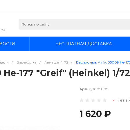
зма
ВОСТИ
БЕСПЛАТНАЯ ДОСТАВКА
дели
/
Барахолка
/
Авиация 1: 72
/
Барахолка: Airfix 05009 He-177 "
He-177 "Greif" (Heinkel) 1/72
Артикул:
05009
Нет в 
1 620 ₽