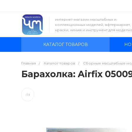
интернет-магазин масштабных и
коллекционных моделей, афтермаркет,
краски, химия и инструмент для модели
КАТАЛОГ ТОВАРОВ
НО
Главная
/
Каталог товаров
/
Сборные масштабные мо
Барахолка: Airfix 05009 