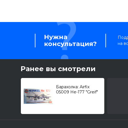
Нужна
Подр
консультация?
на в
Ранее вы смотрели
Барахолка: Airfix
05009 He-177 "Greif"
(Heinkel) 1/72