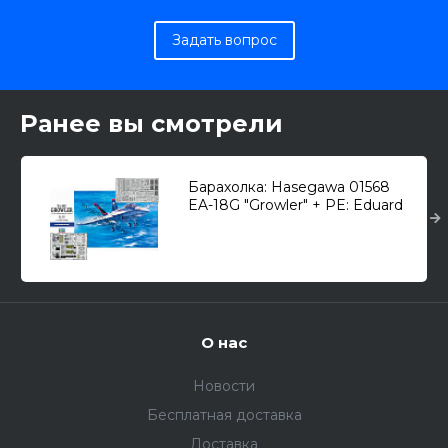
Задать вопрос
Ранее вы смотрели
Барахолка: Hasegawa 01568
EA-18G "Growler" + PE: Eduard
73674 1/72
О нас
Новости
Бесплатная доставка
Доставка