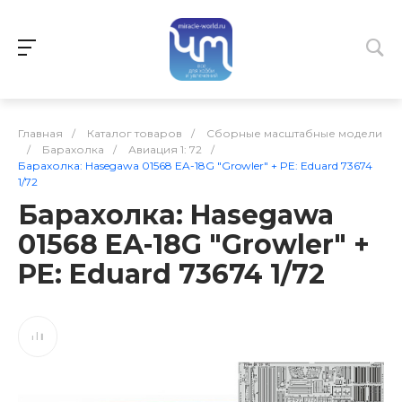
Главная
/
Каталог товаров
/
Сборные масштабные модели
/
Барахолка
/
Авиация 1: 72
/
Барахолка: Hasegawa 01568 EA-18G "Growler" + PE: Eduard 73674
1/72
Барахолка: Hasegawa
01568 EA-18G "Growler" +
PE: Eduard 73674 1/72