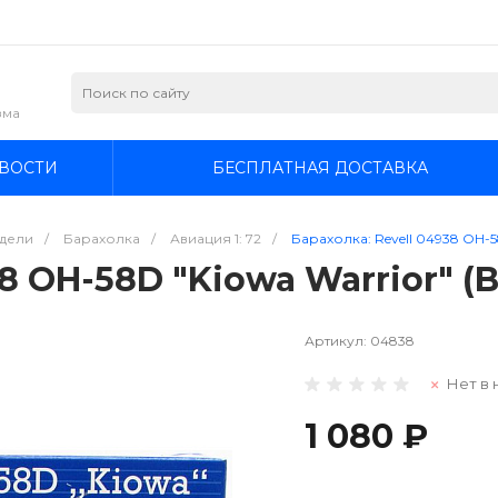
зма
ВОСТИ
БЕСПЛАТНАЯ ДОСТАВКА
дели
/
Барахолка
/
Авиация 1: 72
/
Барахолка: Revell 04938 OH-58D
 OH-58D "Kiowa Warrior" (Be
Артикул:
04838
Нет в 
1 080 ₽