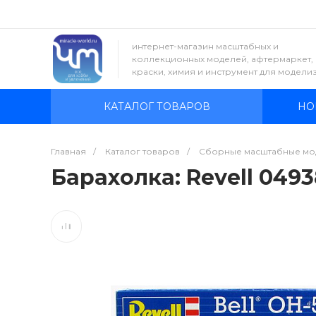
интернет-магазин масштабных и
коллекционных моделей, афтермаркет,
краски, химия и инструмент для модели
КАТАЛОГ ТОВАРОВ
НО
Главная
/
Каталог товаров
/
Сборные масштабные мо
Барахолка: Revell 04938