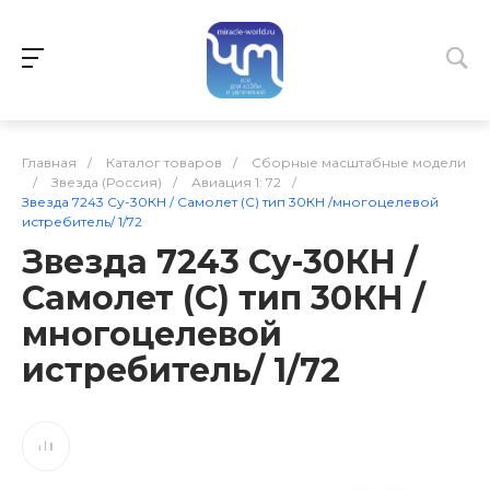
Главная
/
Каталог товаров
/
Сборные масштабные модели
/
Звезда (Россия)
/
Авиация 1: 72
/
Звезда 7243 Су-30КН / Самолет (С) тип 30КН /многоцелевой
истребитель/ 1/72
Звезда 7243 Су-30КН /
Самолет (С) тип 30КН /
многоцелевой
истребитель/ 1/72