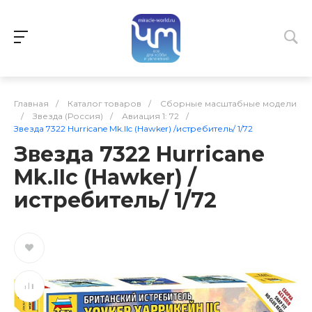
Главная
/
Каталог товаров
/
Сборные масштабные модели
/
Звезда (Россия)
/
Авиация 1: 72
/
Звезда 7322 Hurricane Mk.IIc (Hawker) /истребитель/ 1/72
Звезда 7322 Hurricane
Mk.IIc (Hawker) /
истребитель/ 1/72