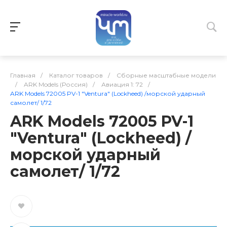
Главная
/
Каталог товаров
/
Сборные масштабные модели
/
ARK Models (Россия)
/
Авиация 1: 72
/
ARK Models 72005 PV-1 "Ventura" (Lockheed) /морской ударный
самолет/ 1/72
ARK Models 72005 PV-1
"Ventura" (Lockheed) /
морской ударный
самолет/ 1/72