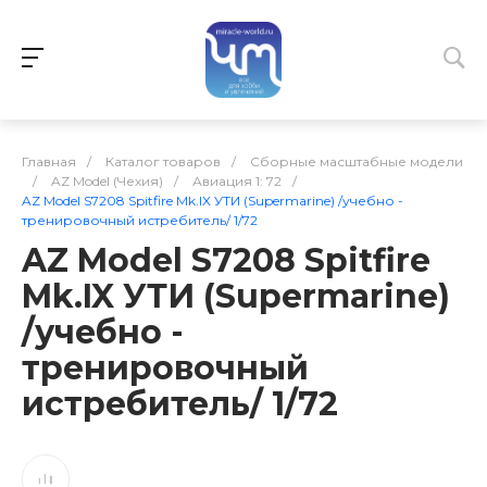
Главная
/
Каталог товаров
/
Сборные масштабные модели
/
AZ Model (Чехия)
/
Авиация 1: 72
/
AZ Model S7208 Spitfire Mk.IX УТИ (Supermarine) /учебно -
тренировочный истребитель/ 1/72
AZ Model S7208 Spitfire
Mk.IX УТИ (Supermarine)
/учебно -
тренировочный
истребитель/ 1/72