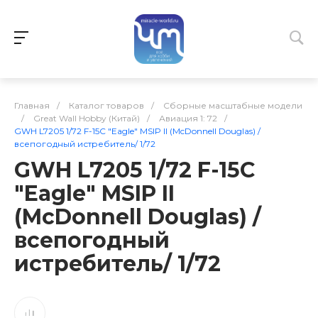
Главная
/
Каталог товаров
/
Сборные масштабные модели
/
Great Wall Hobby (Китай)
/
Авиация 1: 72
/
GWH L7205 1/72 F-15C "Eagle" MSIP II (McDonnell Douglas) /
всепогодный истребитель/ 1/72
GWH L7205 1/72 F-15C
"Eagle" MSIP II
(McDonnell Douglas) /
всепогодный
истребитель/ 1/72