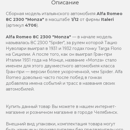
Описание
Сборная модель итальянского автомобиля
Alfa Romeo
8C 2300 "Monza"
в масштабе
1/12
от фирмы
Italeri
(артикул
4706
).
Alfa Romeo 8C 2300 "Monza"
— в начале модель
называлась 8C 2300 "Spider", за рулем которой Тацио
Нуволари выиграл в 1931 и 1932 годах гонку Targa Florio
на Сицилии. А после того, как он выиграл Гран-при
Италии 1931 года на Монце, название «Monza» стало
именем для этого двухместного автомобиля класса
Гран-при — версии более укороченной, чем Spider. Alfa
Romeo довольно часто после побед в гонках
добавляла имена событий и трасс в названия своих
автомобилей.
Купить данный товар Вы можете в нашем интернет-
магазине и розничном магазине в городе Челябинск.
Внешний вид упаковки, комплектация товара могут
быть изменены производителем без предварительного