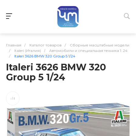
Главная
/
Каталог товаров
/
Сборные масштабные модели
/
Italeri (Италия)
/
Автомобили и специальная техника 1: 24
/
Italeri 3626 BMW 320 Group 5 1/24
Italeri 3626 BMW 320
Group 5 1/24