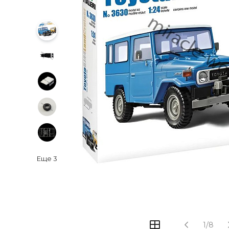
Еще
3
1/8