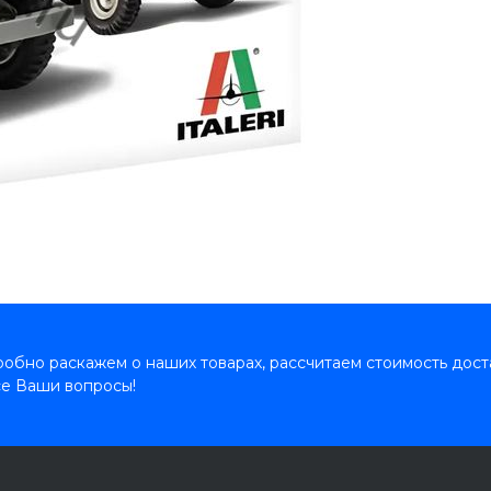
обно раскажем о наших товарах, рассчитаем стоимость дост
се Ваши вопросы!