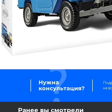
Нужна
Подр
консультация?
на в
Ранее вы смотрели