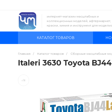
интернет-магазин масштабных и
коллекционных моделей, афтермаркет,
краски, химия и инструмент для модели
КАТАЛОГ ТОВАРОВ
НО
Главная
/
Каталог товаров
/
Сборные масштабные мо
Italeri 3630 Toyota BJ44