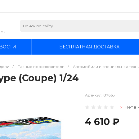
зма
ВОСТИ
БЕСПЛАТНАЯ ДОСТАВКА
дели
/
Разные производители
/
Автомобили и специальная техник
ype (Coupe) 1/24
Артикул:
07665
Нет в 
4 610 ₽