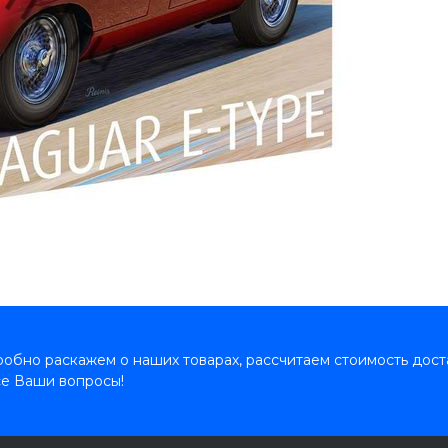
обно раскажем о наших товарах, рассчитаем стоимость дост
се Ваши вопросы!