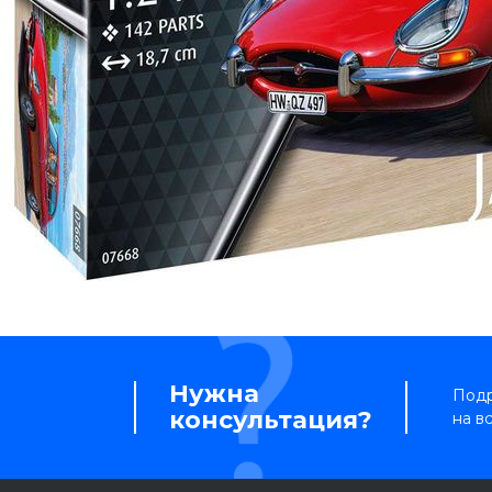
Нужна
Подр
консультация?
на в