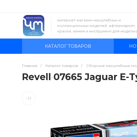
интернет-магазин масштабных и
коллекционных моделей, афтермаркет,
краски, химия и инструмент для модели
КАТАЛОГ ТОВАРОВ
НО
Главная
/
Каталог товаров
/
Сборные масштабные мо
Revell 07665 Jaguar E-T