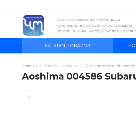
интернет-магазин масштабных и
коллекционных моделей, афтермаркет,
краски, химия и инструмент для модели
КАТАЛОГ ТОВАРОВ
НО
Главная
/
Каталог товаров
/
Сборные масштабные мо
Aoshima 004586 Subaru