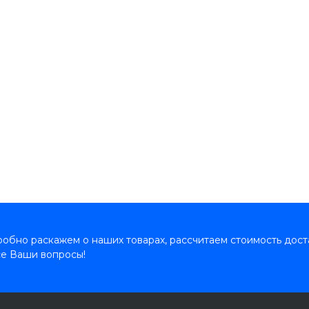
обно раскажем о наших товарах, рассчитаем стоимость дост
се Ваши вопросы!