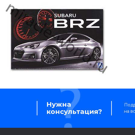
Нужна
Подр
консультация?
на в