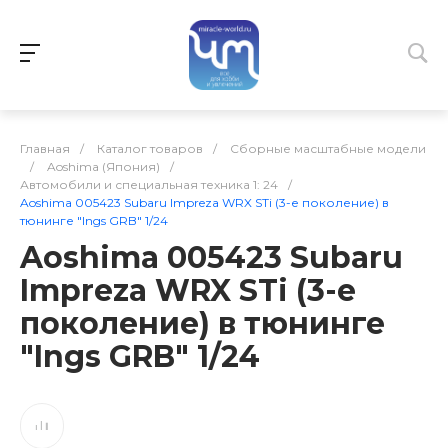
Главная
/
Каталог товаров
/
Сборные масштабные модели
/
Aoshima (Япония)
/
Автомобили и специальная техника 1: 24
/
Aoshima 005423 Subaru Impreza WRX STi (3-е поколение) в
тюнинге "Ings GRB" 1/24
Aoshima 005423 Subaru
Impreza WRX STi (3-е
поколение) в тюнинге
"Ings GRB" 1/24