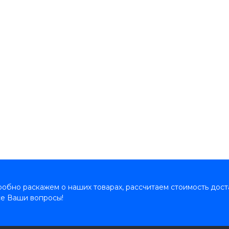
обно раскажем о наших товарах, рассчитаем стоимость дост
се Ваши вопросы!