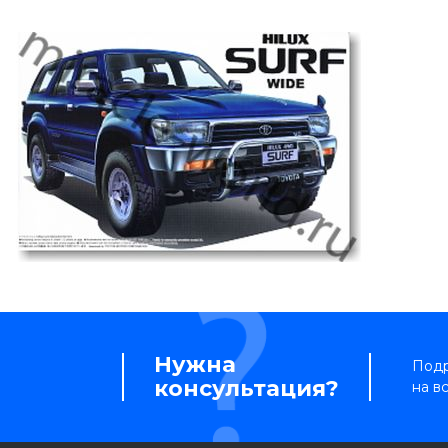
Нужна
Подр
консультация?
на в