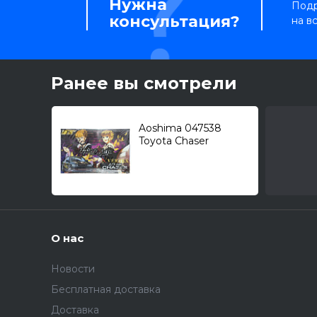
Нужна
Подр
консультация?
на в
Ранее вы смотрели
Aoshima 047538
Toyota Chaser
(JZX100) в тюнинге
Vertex 1/24
О нас
Новости
Бесплатная доставка
Доставка