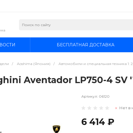
зма
ВОСТИ
БЕСПЛАТНАЯ ДОСТАВКА
дели
/
Aoshima (Япония)
/
Автомобили и специальная техника 1: 
ini Aventador LP750-4 SV '1
Артикул:
06120
Нет в 
6 414 ₽