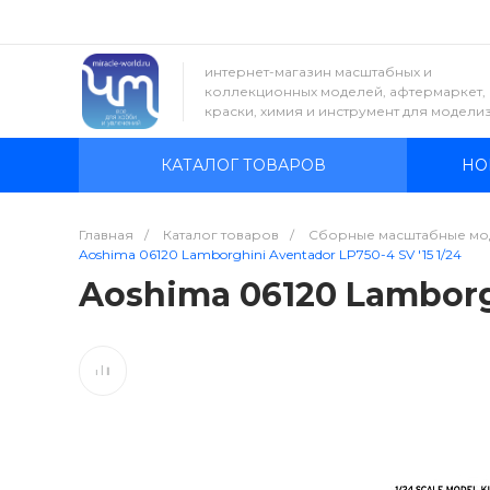
интернет-магазин масштабных и
коллекционных моделей, афтермаркет,
краски, химия и инструмент для модели
КАТАЛОГ ТОВАРОВ
НО
Главная
/
Каталог товаров
/
Сборные масштабные мо
Aoshima 06120 Lamborghini Aventador LP750-4 SV '15 1/24
Aoshima 06120 Lamborgh