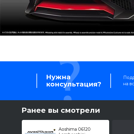
Нужна
Подр
консультация?
на в
Ранее вы смотрели
Aoshima 06120