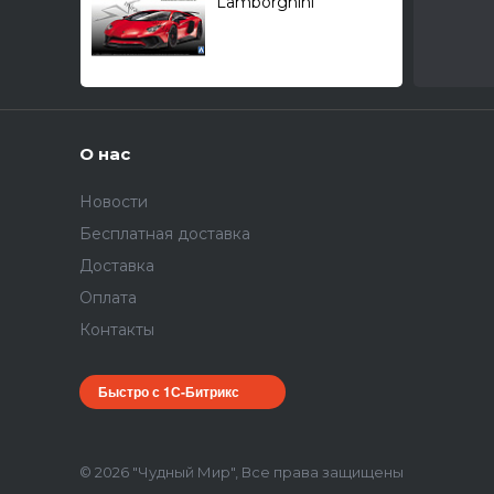
Lamborghini
Aventador LP750-4
SV '15 1/24
О нас
Новости
Бесплатная доставка
Доставка
Оплата
Контакты
Быстро с 1С-Битрикс
© 2026 "Чудный Мир", Все права защищены