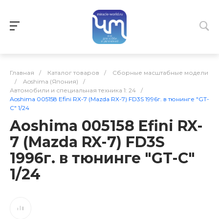
Главная
/
Каталог товаров
/
Сборные масштабные модели
/
Aoshima (Япония)
/
Автомобили и специальная техника 1: 24
/
Aoshima 005158 Efini RX-7 (Mazda RX-7) FD3S 1996г. в тюнинге "GT-
C" 1/24
Aoshima 005158 Efini RX-
7 (Mazda RX-7) FD3S
1996г. в тюнинге "GT-C"
1/24