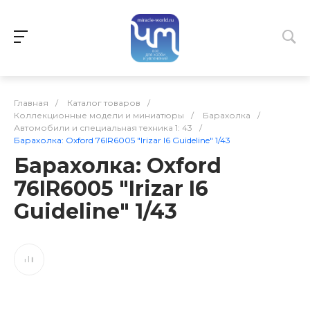
Главная
/
Каталог товаров
/
Коллекционные модели и миниатюры
/
Барахолка
/
Автомобили и специальная техника 1: 43
/
Барахолка: Oxford 76IR6005 "Irizar I6 Guideline" 1/43
Барахолка: Oxford
76IR6005 "Irizar I6
Guideline" 1/43