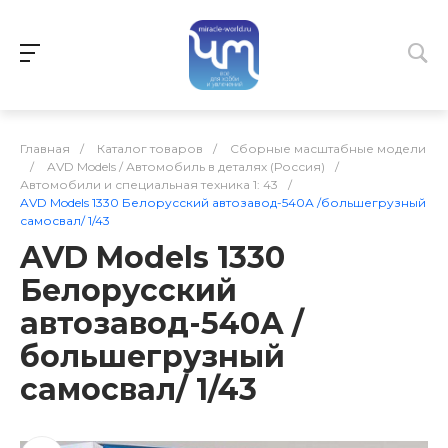
Главная
/
Каталог товаров
/
Сборные масштабные модели
/
AVD Models / Автомобиль в деталях (Россия)
/
Автомобили и специальная техника 1: 43
/
AVD Models 1330 Белорусский автозавод-540А /большегрузный
самосвал/ 1/43
AVD Models 1330
Белорусский
автозавод-540А /
большегрузный
самосвал/ 1/43