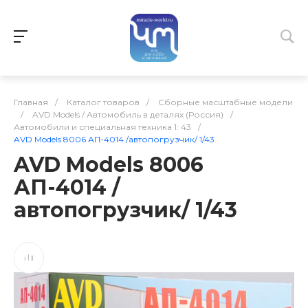
Главная
/
Каталог товаров
/
Сборные масштабные модели
/
AVD Models / Автомобиль в деталях (Россия)
/
Автомобили и специальная техника 1: 43
/
AVD Models 8006 АП-4014 /автопогрузчик/ 1/43
AVD Models 8006
АП-4014 /
автопогрузчик/ 1/43