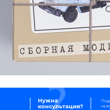
Нужна
Подр
консультация?
на в