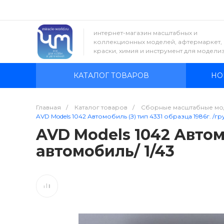
интернет-магазин масштабных и
коллекционных моделей, афтермаркет,
краски, химия и инструмент для модели
КАТАЛОГ ТОВАРОВ
НО
Главная
/
Каталог товаров
/
Сборные масштабные мо
AVD Models 1042 Автомобиль (З) тип 4331 образца 1986г. /г
AVD Models 1042 Автомо
автомобиль/ 1/43