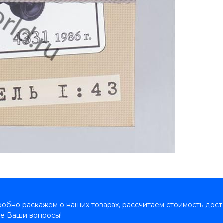
обно раскажем о наших товарах, рассчитаем стоимость дост
се Ваши вопросы!