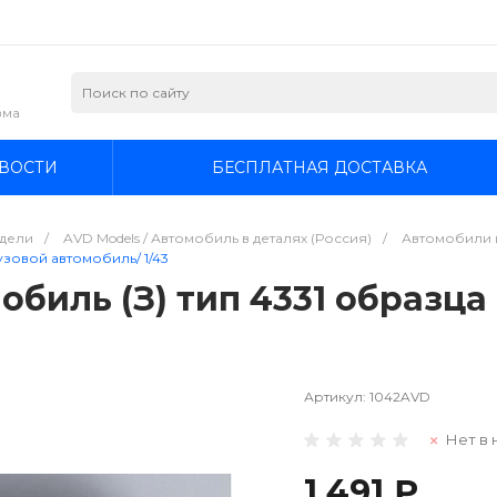
зма
ВОСТИ
БЕСПЛАТНАЯ ДОСТАВКА
дели
/
AVD Models / Автомобиль в деталях (Россия)
/
Автомобили и
рузовой автомобиль/ 1/43
биль (З) тип 4331 образца 
Артикул:
1042AVD
Нет в 
1 491 ₽