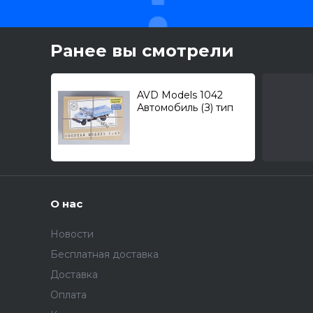
Ранее вы смотрели
AVD Models 1042
Автомобиль (З) тип
4331 образца 1986г. /
грузовой
автомобиль/ 1/43
О нас
Новости
Бесплатная доставка
Доставка
Оплата