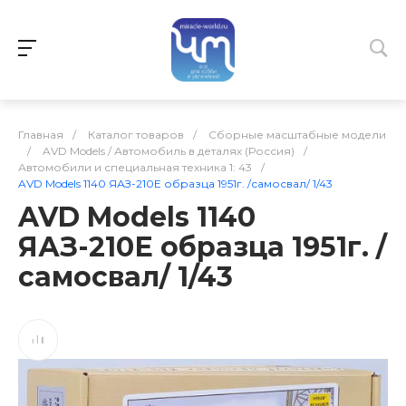
Главная
/
Каталог товаров
/
Сборные масштабные модели
/
AVD Models / Автомобиль в деталях (Россия)
/
Автомобили и специальная техника 1: 43
/
AVD Models 1140 ЯАЗ-210Е образца 1951г. /самосвал/ 1/43
AVD Models 1140
ЯАЗ-210Е образца 1951г. /
самосвал/ 1/43