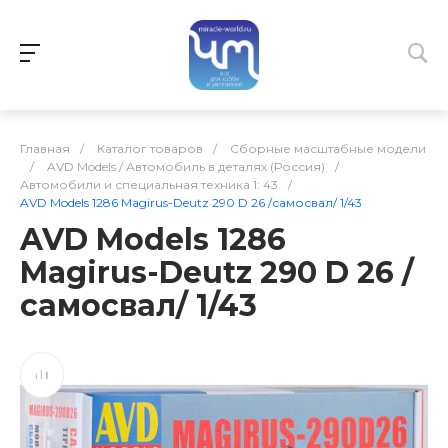
Главная
/
Каталог товаров
/
Сборные масштабные модели
/
AVD Models / Автомобиль в деталях (Россия)
/
Автомобили и специальная техника 1: 43
/
AVD Models 1286 Magirus-Deutz 290 D 26 /самосвал/ 1/43
AVD Models 1286
Magirus-Deutz 290 D 26 /
самосвал/ 1/43