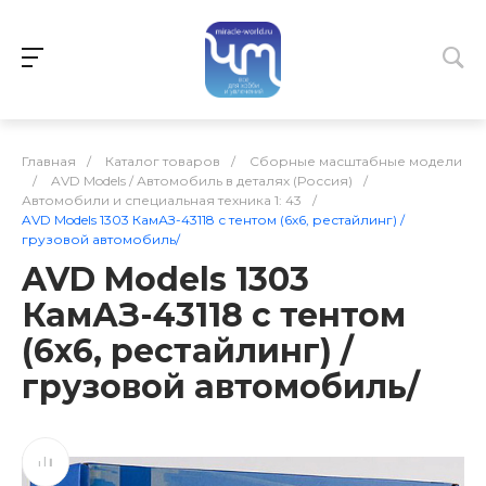
Главная
/
Каталог товаров
/
Сборные масштабные модели
/
AVD Models / Автомобиль в деталях (Россия)
/
Автомобили и специальная техника 1: 43
/
AVD Models 1303 КамАЗ-43118 с тентом (6х6, рестайлинг) /
грузовой автомобиль/
AVD Models 1303
КамАЗ-43118 с тентом
(6х6, рестайлинг) /
грузовой автомобиль/