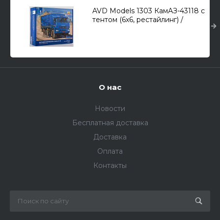
AVD Models 1303 КамАЗ-43118 с
тентом (6х6, рестайлинг) /
грузовой автомобиль/
О нас
Новости
Бесплатная доставка
Доставка
Оплата
Контакты