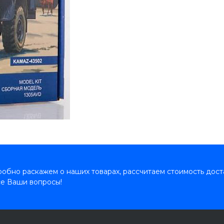
обно раскажем о наших товарах, рассчитаем стоимость дост
се Ваши вопросы!