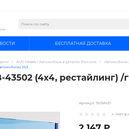
зма
ВОСТИ
БЕСПЛАТНАЯ ДОСТАВКА
дели
/
AVD Models / Автомобиль в деталях (Россия)
/
Автомобили и
втомобиль/ 1/43
-43502 (4х4, рестайлинг) /
Артикул:
1305AVD
Нет в 
2 147 ₽