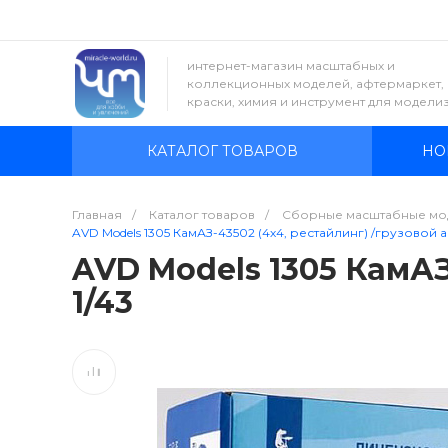
интернет-магазин масштабных и
коллекционных моделей, афтермаркет,
краски, химия и инструмент для модели
КАТАЛОГ ТОВАРОВ
НО
Главная
/
Каталог товаров
/
Сборные масштабные мо
AVD Models 1305 КамАЗ-43502 (4х4, рестайлинг) /грузовой а
AVD Models 1305 КамАЗ
1/43