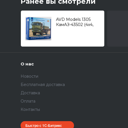
Ранее вы смотрели
AVD Models 1305
КамАЗ-43502 (4х4,
рестайлинг) /
грузовой
автомобиль/ 1/43
О нас
Новости
Бесплатная доставка
Доставка
Оплата
Контакты
Быстро с 1С-Битрикс