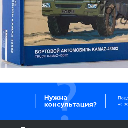
Нужна
Подр
консультация?
на в